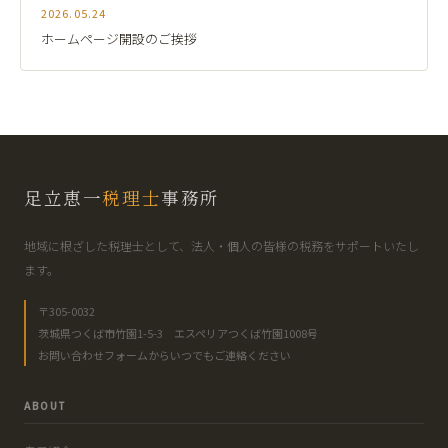
2026.05.24
ホームページ開設のご挨拶
足立恵一
税理士
事務所
地域に根ざした税理士として、法人・個人の皆様の税務をサポートいたし
ます。
〒305-0032
茨城県つくば市竹園1-5-3 エスペリアつくば竹園1008号
お問い合わせフォームからいつでもご連絡ください
ABOUT