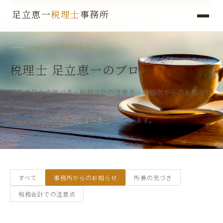
足立恵一
税理士
事務所
TAX ACCOUNTANT BLOG
税理士 足立恵一のブログ
所長の日々の気づき・税務会計の注意点・事務所からのお知らせ
など、
身近な視点から役立つ情報を発信しています。
すべて
事務所からのお知らせ
所長の気づき
税務会計での注意点