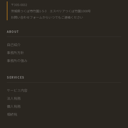
〒305-0032
茨城県つくば市竹園1-5-3 エスペリアつくば竹園1008号
お問い合わせフォームからいつでもご連絡ください
ABOUT
自己紹介
事務所方針
事務所の強み
SERVICES
サービス内容
法人税務
個人税務
相続税