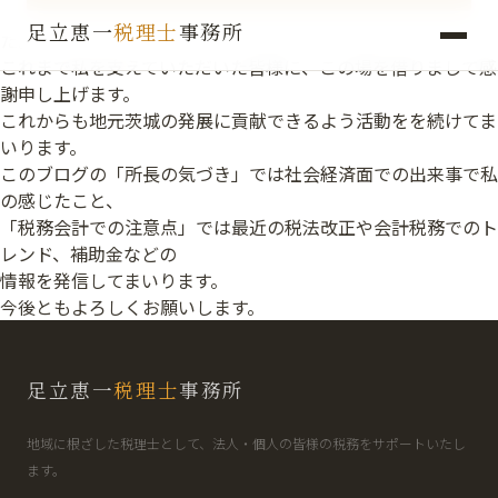
この度「足立恵一税理士事務所」のホームページを開設しまし
足立恵一
税理士
事務所
た。
これまで私を支えていただいた皆様に、この場を借りまして感
謝申し上げます。
これからも地元茨城の発展に貢献できるよう活動をを続けてま
いります。
このブログの「所長の気づき」では社会経済面での出来事で私
の感じたこと、
「税務会計での注意点」では最近の税法改正や会計税務でのト
レンド、補助金などの
情報を発信してまいります。
今後ともよろしくお願いします。
足立恵一
税理士
事務所
地域に根ざした税理士として、法人・個人の皆様の税務をサポートいたし
ます。